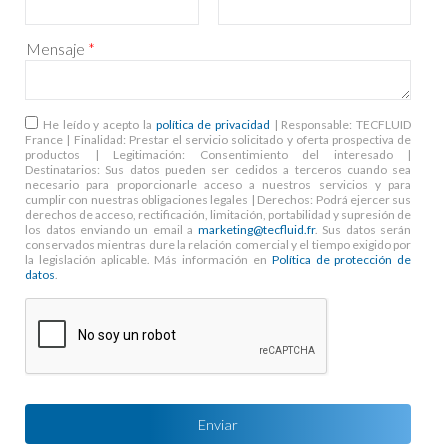
Mensaje
*
RGPD
*
He leído y acepto la
política de privacidad
| Responsable: TECFLUID
France | Finalidad: Prestar el servicio solicitado y oferta prospectiva de
productos | Legitimación: Consentimiento del interesado |
Destinatarios: Sus datos pueden ser cedidos a terceros cuando sea
necesario para proporcionarle acceso a nuestros servicios y para
cumplir con nuestras obligaciones legales | Derechos: Podrá ejercer sus
derechos de acceso, rectificación, limitación, portabilidad y supresión de
los datos enviando un email a
marketing@tecfluid.fr
. Sus datos serán
conservados mientras dure la relación comercial y el tiempo exigido por
la legislación aplicable. Más información en
Política de protección de
datos
.