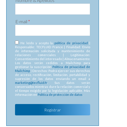
Nombre & Apellidos
*
E-mail
*
RGPD
*
He leído y acepto la
política de privacidad
|
Responsable: TECFLUID France | Finalidad: Envío
de información solicitada y mantenimiento de
relaciones comerciales | Legitimación:
Consentimiento del interesado | Almacenamiento:
Los datos serán cedidos a Mailchimp para
gestionar la suscripción
Política de privacidad de
Mailchimp
| Derechos: Podrá ejercer sus derechos
de acceso, rectificación, limitación, portabilidad y
supresión de los datos enviando un email a
marketing@tecfluid.fr
. Sus datos serán
conservados mientras dure la relación comercial y
el tiempo exigido por la legislación aplicable. Más
información en
Política de protección de datos
.