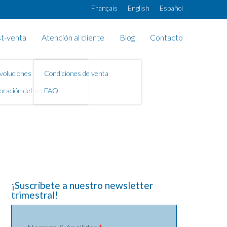
Français
English
Español
t-venta
Atención al cliente
Blog
Contacto
voluciones
Condiciones de venta
oración del servicio
FAQ
¡Suscríbete a nuestro newsletter
trimestral!