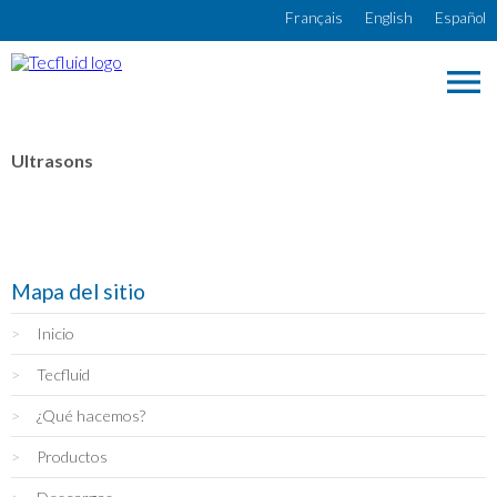
Pasar al contenido principal
Français
English
Español

Ultrasons
Mapa del sitio
Inicio
Tecfluid
¿Qué hacemos?
Productos