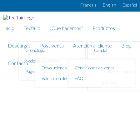
Pasar al contenido principal
Français
English
Español
Inicio
Tecfluid
¿Qué hacemos?
Productos
Descargas
Post-venta
Atención al cliente
Blog
Cronología
Caudal
Noticias y eventos
Nivel
Contacto
Devoluciones
Condiciones de venta
Pago en línea
Contadores mecánicos
Valoración del servicio
FAQ
Electrónicos
TECFLUID