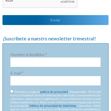
¡Suscríbete a nuestro newsletter trimestral!
Nombre & Apellidos
*
E-mail
*
RGPD
*
He leído y acepto la
política de privacidad
| Responsable: TECFLUID
France | Finalidad: Envío de información solicitada y mantenimiento de
relaciones comerciales | Legitimación: Consentimiento del interesado
| Almacenamiento: Los datos serán cedidos a Mailchimp para gestionar
la suscripción
Política de privacidad de Mailchimp
| Derechos: Podrá
ejercer sus derechos de acceso, rectificación, limitación, portabilidad y