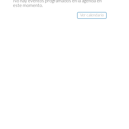
No hay eventos programados en la agenda en
este momento.
Ver calendario