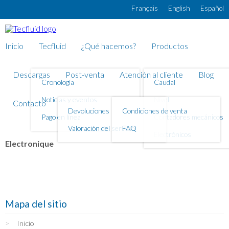
Pasar al contenido principal
Français
English
Español
Inicio
Tecfluid
¿Qué hacemos?
Productos
Descargas
Post-venta
Atención al cliente
Blog
Cronología
Caudal
Noticias y eventos
Nivel
Contacto
Devoluciones
Condiciones de venta
Pago en línea
Contadores mecánicos
Valoración del servicio
FAQ
Electrónicos
Electronique
Mapa del sitio
Inicio