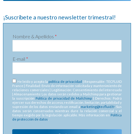
¡Suscríbete a nuestro newsletter trimestral!
Nombre & Apellidos
*
E-mail
*
RGPD
*
He leído y acepto la
política de privacidad
| Responsable: TECFLUID
France | Finalidad: Envío de información solicitada y mantenimiento de
relaciones comerciales | Legitimación: Consentimiento del interesado
| Almacenamiento: Los datos serán cedidos a Mailchimp para gestionar
la suscripción
Política de privacidad de Mailchimp
| Derechos: Podrá
ejercer sus derechos de acceso, rectificación, limitación, portabilidad y
supresión de los datos enviando un email a
marketing@tecfluid.fr
. Sus
datos serán conservados mientras dure la relación comercial y el
tiempo exigido por la legislación aplicable. Más información en
Política
de protección de datos
.