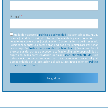
E-mail
*
RGPD
*
He leído y acepto la
política de privacidad
| Responsable: TECFLUID
France | Finalidad: Envío de información solicitada y mantenimiento de
relaciones comerciales | Legitimación: Consentimiento del interesado
| Almacenamiento: Los datos serán cedidos a Mailchimp para gestionar
la suscripción
Política de privacidad de Mailchimp
| Derechos: Podrá
ejercer sus derechos de acceso, rectificación, limitación, portabilidad y
supresión de los datos enviando un email a
marketing@tecfluid.fr
. Sus
datos serán conservados mientras dure la relación comercial y el
tiempo exigido por la legislación aplicable. Más información en
Política
de protección de datos
.