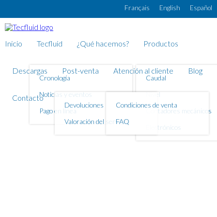
Pasar al contenido principal
Français
English
Español
Inicio
Tecfluid
¿Qué hacemos?
Productos
Descargas
Post-venta
Atención al cliente
Blog
Cronología
Caudal
Noticias y eventos
Nivel
Contacto
Devoluciones
Condiciones de venta
Pago en línea
Contadores mecánicos
Valoración del servicio
FAQ
Electrónicos
Transmisor de nivel por
ultrasonidos LU90 con
transmisión de señal Wireless