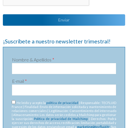
¡Suscríbete a nuestro newsletter trimestral!
Nombre & Apellidos
*
E-mail
*
RGPD
*
He leído y acepto la
política de privacidad
| Responsable: TECFLUID
France | Finalidad: Envío de información solicitada y mantenimiento de
relaciones comerciales | Legitimación: Consentimiento del interesado
| Almacenamiento: Los datos serán cedidos a Mailchimp para gestionar
la suscripción
Política de privacidad de Mailchimp
| Derechos: Podrá
ejercer sus derechos de acceso, rectificación, limitación, portabilidad y
supresión de los datos enviando un email a
marketing@tecfluid.fr
. Sus