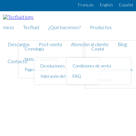
Pasar al contenido principal
Français
English
Español
Inicio
Tecfluid
¿Qué hacemos?
Productos
Descargas
Post-venta
Atención al cliente
Blog
Cronología
Caudal
Noticias y eventos
Nivel
Contacto
Devoluciones
Condiciones de venta
Pago en línea
Contadores mecánicos
Valoración del servicio
FAQ
Electrónicos
Contador
volumétrico Series