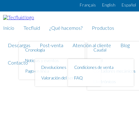
Pasar al contenido principal
Français
English
Español
Inicio
Tecfluid
¿Qué hacemos?
Productos
Descargas
Post-venta
Atención al cliente
Blog
Cronología
Caudal
Noticias y eventos
Nivel
Contacto
Devoluciones
Condiciones de venta
Pago en línea
Contadores mecánicos
Valoración del servicio
FAQ
Electrónicos
Medidor de caudal
Series 60M1