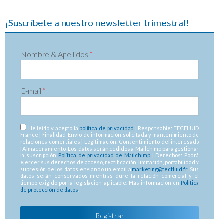
¡Suscríbete a nuestro newsletter trimestral!
Nombre & Apellidos
*
E-mail
*
RGPD
*
He leído y acepto la
política de privacidad
| Responsable: TECFLUID
France | Finalidad: Envío de información solicitada y mantenimiento de
relaciones comerciales | Legitimación: Consentimiento del interesado
| Almacenamiento: Los datos serán cedidos a Mailchimp para gestionar
la suscripción
Política de privacidad de Mailchimp
| Derechos: Podrá
ejercer sus derechos de acceso, rectificación, limitación, portabilidad y
supresión de los datos enviando un email a
marketing@tecfluid.fr
. Sus
datos serán conservados mientras dure la relación comercial y el
tiempo exigido por la legislación aplicable. Más información en
Política
de protección de datos
.