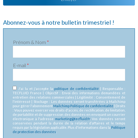
Abonnez-vous à notre bulletin trimestriel !
Prénom & Nom
*
E-mail
*
RGPD
*
J'ai lu et j'accepte la
politique de confidentialité
| Responsable :
TECFLUID France | Objectif : Envoi des informations demandées et
entretien des relations commerciales | Légitimité : Consentement de
l'intéressé | Stockage : Les données seront transférées à Mailchimp
pour gérer l'abonnement
Mailchimp Politique de confidentialité
| Droits
: Vous pouvez exercer vos droits d'accès, de rectification, de limitation,
de portabilité et de suppression des données en envoyant un courrier
électronique à l'adresse
marketing@tecfluid.fr
. Vos données seront
conservées pendant la durée de la relation d’affaires et le temps
requis par la législation applicable. Plus d'informations dans la
Politique
de protection des données
.