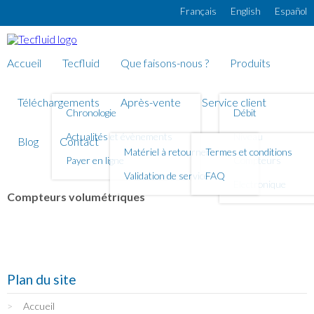
Aller au contenu principal
Français
English
Español
Accueil
Tecfluid
Que faisons-nous ?
Produits
Téléchargements
Après-vente
Service client
Chronologie
Débit
Actualités et évènements
Niveau
Blog
Contact
Matériel à retourner
Termes et conditions
Payer en ligne
Compteurs
Validation de service
FAQ
Electronique
Compteurs volumétriques
Plan du site
Accueil