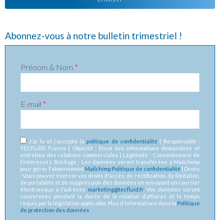
Abonnez-vous à notre bulletin trimestriel !
Prénom & Nom
*
E-mail
*
RGPD
*
J'ai lu et j'accepte la
politique de confidentialité
| Responsable :
TECFLUID France | Objectif : Envoi des informations demandées et
entretien des relations commerciales | Légitimité : Consentement de
l'intéressé | Stockage : Les données seront transférées à Mailchimp
pour gérer l'abonnement
Mailchimp Politique de confidentialité
| Droits
: Vous pouvez exercer vos droits d'accès, de rectification, de limitation,
de portabilité et de suppression des données en envoyant un courrier
électronique à l'adresse
marketing@tecfluid.fr
. Vos données seront
conservées pendant la durée de la relation d’affaires et le temps
requis par la législation applicable. Plus d'informations dans la
Politique
de protection des données
.