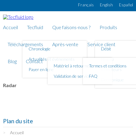
Aller au contenu principal
Français
English
Español
Accueil
Tecfluid
Que faisons-nous ?
Produits
Téléchargements
Après-vente
Service client
Chronologie
Débit
Actualités et évènements
Niveau
Blog
Contact
Matériel à retourner
Termes et conditions
Payer en ligne
Compteurs
Validation de service
FAQ
Electronique
Radar
Plan du site
Accueil