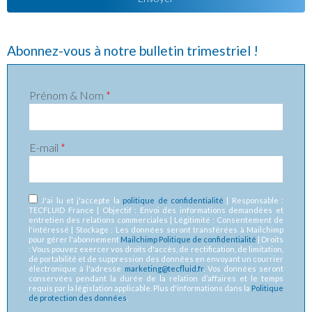
Abonnez-vous à notre bulletin trimestriel !
Prénom & Nom
*
E-mail
*
RGPD
*
J'ai lu et j'accepte la
politique de confidentialité
| Responsable :
TECFLUID France | Objectif : Envoi des informations demandées et
entretien des relations commerciales | Légitimité : Consentement de
l'intéressé | Stockage : Les données seront transférées à Mailchimp
pour gérer l'abonnement
Mailchimp Politique de confidentialité
| Droits
: Vous pouvez exercer vos droits d'accès, de rectification, de limitation,
de portabilité et de suppression des données en envoyant un courrier
électronique à l'adresse
marketing@tecfluid.fr
. Vos données seront
conservées pendant la durée de la relation d’affaires et le temps
requis par la législation applicable. Plus d'informations dans la
Politique
de protection des données
.