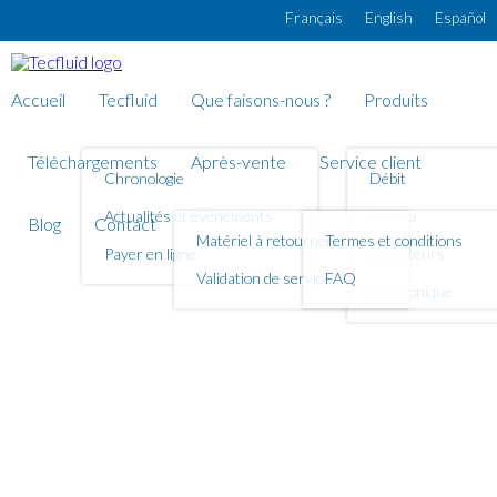
Aller au contenu principal
Français
English
Español
Accueil
Tecfluid
Que faisons-nous ?
Produits
Téléchargements
Après-vente
Service client
Chronologie
Débit
Actualités et évènements
Niveau
Blog
Contact
Matériel à retourner
Termes et conditions
Payer en ligne
Compteurs
Validation de service
FAQ
Electronique
Compteurs