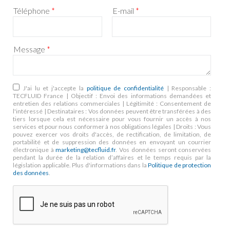
Téléphone
*
E-mail
*
Message
*
RGPD
*
J'ai lu et j'accepte la
politique de confidentialité
| Responsable :
TECFLUID France | Objectif : Envoi des informations demandées et
entretien des relations commerciales | Légitimité : Consentement de
l'intéressé | Destinataires : Vos données peuvent être transférées à des
tiers lorsque cela est nécessaire pour vous fournir un accès à nos
services et pour nous conformer à nos obligations légales | Droits : Vous
pouvez exercer vos droits d'accès, de rectification, de limitation, de
portabilité et de suppression des données en envoyant un courrier
électronique à
marketing@tecfluid.fr
. Vos données seront conservées
pendant la durée de la relation d’affaires et le temps requis par la
législation applicable. Plus d'informations dans la
Politique de protection
des données
.