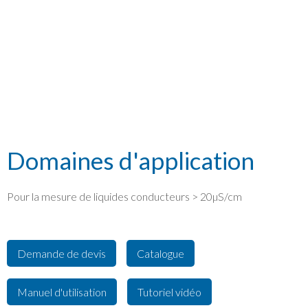
électromagnétique
série FLOMID
FLOMAT
Domaines d'application
Pour la mesure de liquides conducteurs > 20µS/cm
Demande de devis
Catalogue
Manuel d'utilisation
Tutoriel vidéo