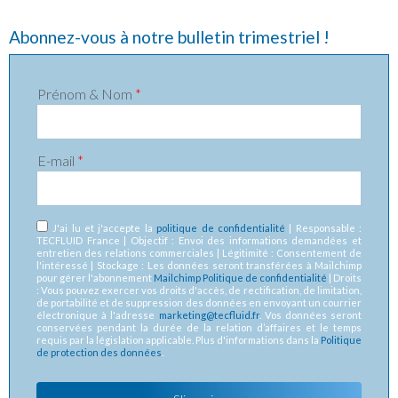
Abonnez-vous à notre bulletin trimestriel !
Prénom & Nom
*
E-mail
*
RGPD
*
J'ai lu et j'accepte la
politique de confidentialité
| Responsable :
TECFLUID France | Objectif : Envoi des informations demandées et
entretien des relations commerciales | Légitimité : Consentement de
l'intéressé | Stockage : Les données seront transférées à Mailchimp
pour gérer l'abonnement
Mailchimp Politique de confidentialité
| Droits
: Vous pouvez exercer vos droits d'accès, de rectification, de limitation,
de portabilité et de suppression des données en envoyant un courrier
électronique à l'adresse
marketing@tecfluid.fr
. Vos données seront
conservées pendant la durée de la relation d’affaires et le temps
requis par la législation applicable. Plus d'informations dans la
Politique
de protection des données
.