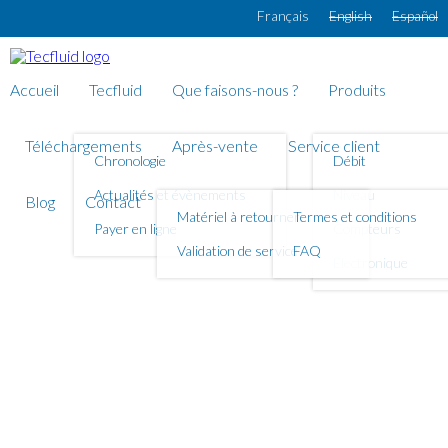
Aller au contenu principal
Français
English
Español
Accueil
Tecfluid
Que faisons-nous ?
Produits
Téléchargements
Après-vente
Service client
Chronologie
Débit
Actualités et évènements
Niveau
Blog
Contact
Matériel à retourner
Termes et conditions
Payer en ligne
Compteurs
Validation de service
FAQ
Electronique
Convertisseur XL1
pour Débitmètres