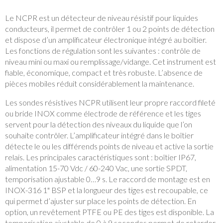
Le NCPR est un détecteur de niveau résistif pour liquides
conducteurs, il permet de contrôler 1 ou 2 points de détection
et dispose d’un amplificateur électronique intégré au boîtier.
Les fonctions de régulation sont les suivantes : contrôle de
niveau mini ou maxi ou remplissage/vidange. Cet instrument est
fiable, économique, compact et très robuste. L’absence de
pièces mobiles réduit considérablement la maintenance.
Les sondes résistives NCPR utilisent leur propre raccord fileté
ou bride INOX comme électrode de référence et les tiges
servent pour la détection des niveaux du liquide que l’on
souhaite contrôler. L’amplificateur intégré dans le boîtier
détecte le ou les différends points de niveau et active la sortie
relais. Les principales caractéristiques sont : boîtier IP67,
alimentation 15-70 Vdc / 60-240 Vac, une sortie SPDT,
temporisation ajustable 0…9 s. Le raccord de montage est en
INOX-316 1" BSP et la longueur des tiges est recoupable, ce
qui permet d’ajuster sur place les points de détection. En
option, un revêtement PTFE ou PE des tiges est disponible. La
temporisation ajustable de 0 à 9 secondes permet de retarder