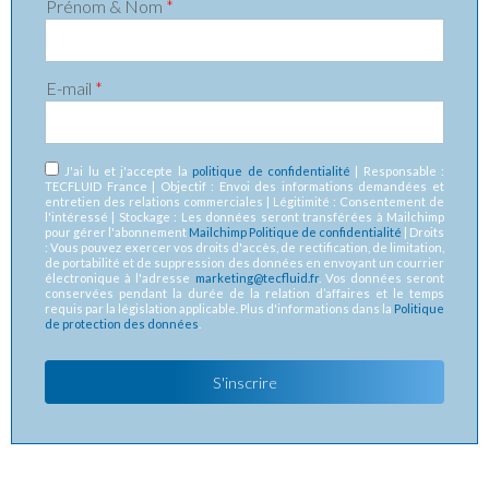
Prénom & Nom
*
E-mail
*
RGPD
*
J'ai lu et j'accepte la
politique de confidentialité
| Responsable :
TECFLUID France | Objectif : Envoi des informations demandées et
entretien des relations commerciales | Légitimité : Consentement de
l'intéressé | Stockage : Les données seront transférées à Mailchimp
pour gérer l'abonnement
Mailchimp Politique de confidentialité
| Droits
: Vous pouvez exercer vos droits d'accès, de rectification, de limitation,
de portabilité et de suppression des données en envoyant un courrier
électronique à l'adresse
marketing@tecfluid.fr
. Vos données seront
conservées pendant la durée de la relation d’affaires et le temps
requis par la législation applicable. Plus d'informations dans la
Politique
de protection des données
.