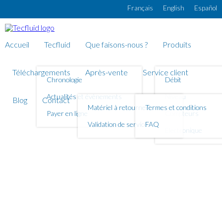
Aller au contenu principal
Français
English
Español
Accueil
Tecfluid
Que faisons-nous ?
Produits
Téléchargements
Après-vente
Service client
Chronologie
Débit
Actualités et évènements
Niveau
Blog
Contact
Matériel à retourner
Termes et conditions
Payer en ligne
Compteurs
Validation de service
FAQ
Electronique
NIVEAU Astuce 1 - 7 données
pour vous aider à selectionner
un instrument de niveau