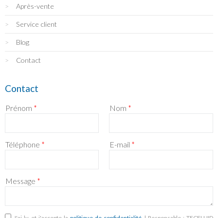
Après-vente
Service client
Blog
Contact
Contact
Prénom
*
Nom
*
Téléphone
*
E-mail
*
Message
*
RGPD
*
J'ai lu et j'accepte la
politique de confidentialité
| Responsable : TECFLUID