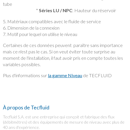
tube
*
S
éries
LU / NPC
: Hauteur du réservoir
5. Matériaux compatibles avec le fluide de service
6. Dimension de la connexion
7. Motif pour lequel on utilise le niveau
Certaines de ces données peuvent paraître sans importance
mais ce n'est pas le cas. Si on veut éviter toute surprise au
moment de l'installation, il faut avoir pris en compte toutes les
variables possibles.
Plus d'informations sur
la gamme Niveau
de TECFLUID
À propos de Tecfluid
Tecfluid S.A. est une entreprise qui conçoit et fabrique des flux
(débitmètres) et des équipements de mesure de niveau avec plus de
40 ans d'expérience.