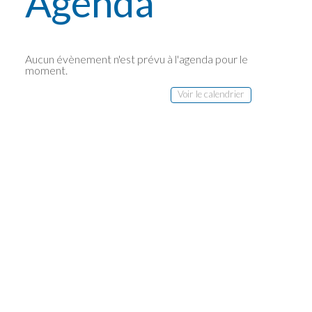
Agenda
Téléchargements
Aucun évènement n'est prévu à l'agenda pour le
roduits : catalogues, manuels d'utilisation
moment.
Voir le calendrier
Continuer